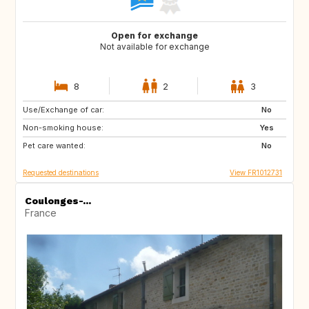
Open for exchange
Not available for exchange
8
2
3
Use/Exchange of car:
NO
NO
No
Non-smoking house:
Yes
Pet care wanted:
No
Requested destinations
View FR1012731
Coulonges-...
France