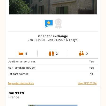
Open for exchange
Jan 01, 2026 - Jan 01, 2027 (21 days)
8
2
0
Use/Exchange of car:
DK
BE
Yes
Non-smoking house:
SI
IT
Yes
Pet care wanted:
ES
IE
No
Requested destinations
View FR1005274
SAINTES
France