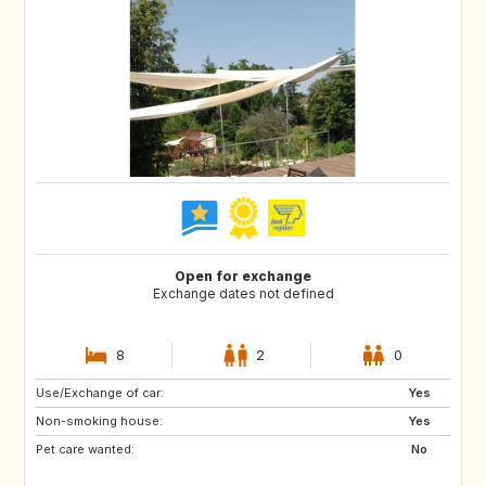
Open for exchange
Exchange dates not defined
8
2
0
Use/Exchange of car:
SE
DK
Yes
Non-smoking house:
IT
CH
Yes
Pet care wanted:
NO
No