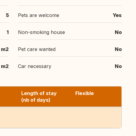
5
Pets are welcome
Yes
1
Non-smoking house
No
 m2
Pet care wanted
No
m2
Car necessary
No
Length of stay
Flexible
(nb of days)