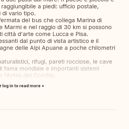
raggiungibile a piedi: ufficio postale,
di vario tipo.
 fermata del bus che collega Marina di
de Marmi e nel raggio di 30 km si possono
i città d'arte come Lucca e Pisa.
ssanti dal punto di vista artistico e il
tagne delle Alpi Apuane a poche chilometri
turalistici, rifugi, pareti rocciose, le cave
di fama mondiale e importanti sistemi
e l'Antro del Corchia.
r log in to read more