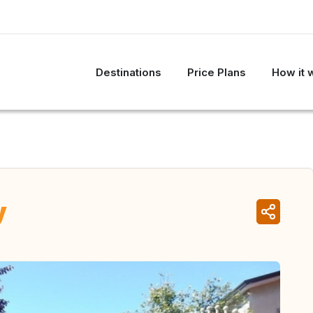
Destinations
Price Plans
How it 
y