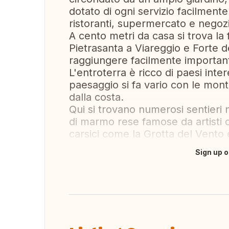
dotato di ogni servizio facilmente 
ristoranti, supermercato e negozi 
A cento metri da casa si trova la
Pietrasanta a Viareggio e Forte 
raggiungere facilmente important
L'entroterra è ricco di paesi intere
paesaggio si fa vario con le mon
dalla costa.
Qui si trovano numerosi sentieri na
di marmo rese famose da artisti 
carsici come la Grotta del Vento 
Sign up o
Translate this