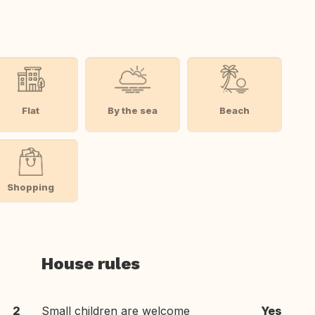
Flat
By the sea
Beach
Shopping
House rules
2
Small children are welcome
Yes