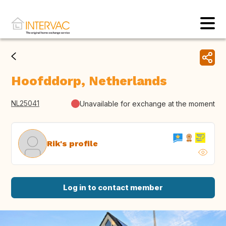
Hoofddorp, Netherlands
NL25041
Unavailable for exchange at the moment
Rik's profile
Log in to contact member