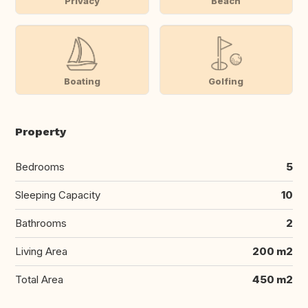
Privacy
Beach
Boating
Golfing
Property
Bedrooms
5
Sleeping Capacity
10
Bathrooms
2
Living Area
200 m2
Total Area
450 m2