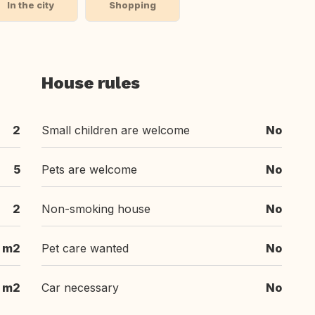
In the city
Shopping
House rules
2
Small children are welcome
No
5
Pets are welcome
No
2
Non-smoking house
No
6 m2
Pet care wanted
No
 m2
Car necessary
No