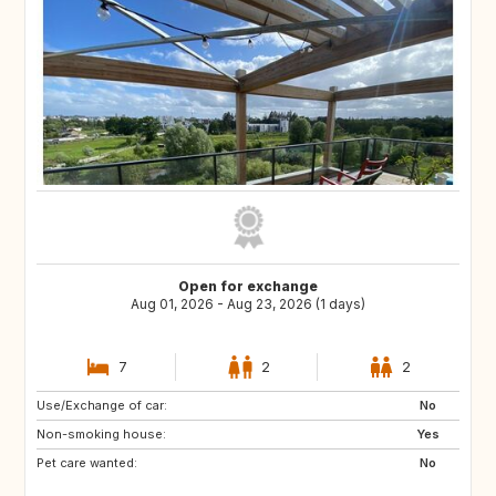
Open for exchange
Aug 01, 2026 - Aug 23, 2026 (1 days)
7
2
2
Use/Exchange of car:
IE
GB
No
Non-smoking house:
ES
GB
Yes
Pet care wanted:
FI
SE
No