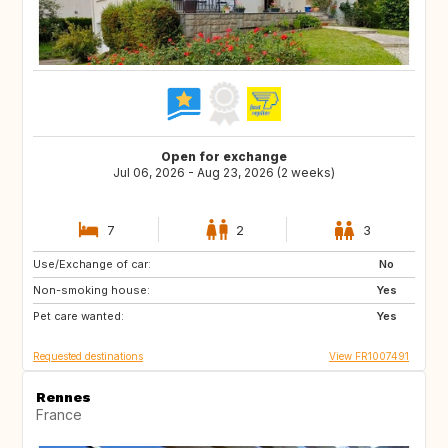
Open for exchange
Jul 06, 2026 - Aug 23, 2026 (2 weeks)
7
2
3
Use/Exchange of car:
GB
GB
No
Non-smoking house:
Yes
Pet care wanted:
Yes
Requested destinations
View FR1007491
Rennes
France