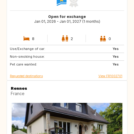
Open for exchange
Jan 01, 2026 - Jan 01, 2027 (1 months)
8
2
0
Use/Exchange of car:
CA
CA
Yes
Non-smoking house:
Yes
Pet care wanted:
Yes
Requested destinations
View FR1002701
Rennes
France