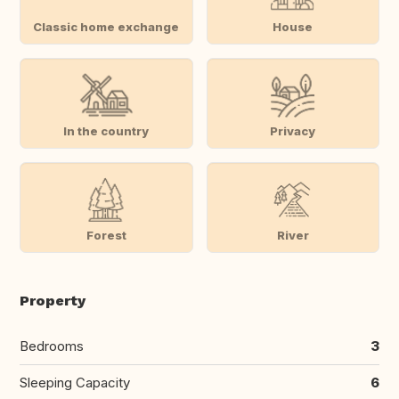
Classic home exchange
House
In the country
Privacy
Forest
River
Property
Bedrooms
3
Sleeping Capacity
6