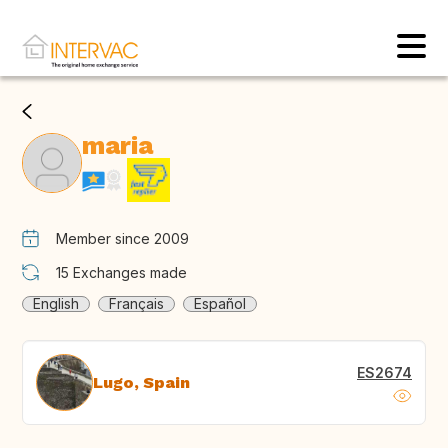
maria
Member since 2009
15
Exchanges made
English
Français
Español
ES2674
Lugo, Spain