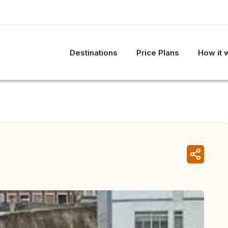
Destinations
Price Plans
How it 