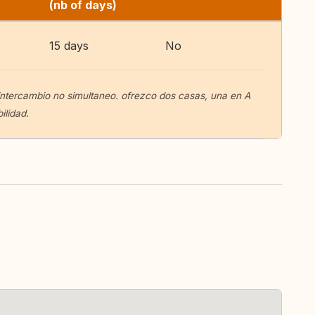
(nb of days)
15 days
No
 intercambio no simultaneo. ofrezco dos casas, una en A
ilidad.